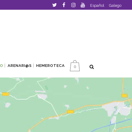
Español
Galego
TO
ARENARI@S
HEMEROTECA
0