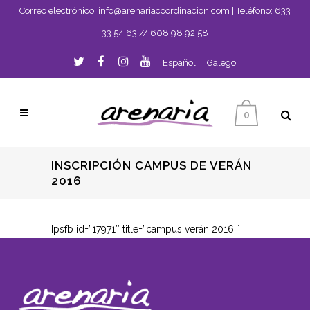
Correo electrónico:
info@arenariacoordinacion.com
| Teléfono:
633
33 54 63
//
608 98 92 58
Español
Galego
0
INSCRIPCIÓN CAMPUS DE VERÁN
2016
[psfb id=”17971″ title=”campus verán 2016″]