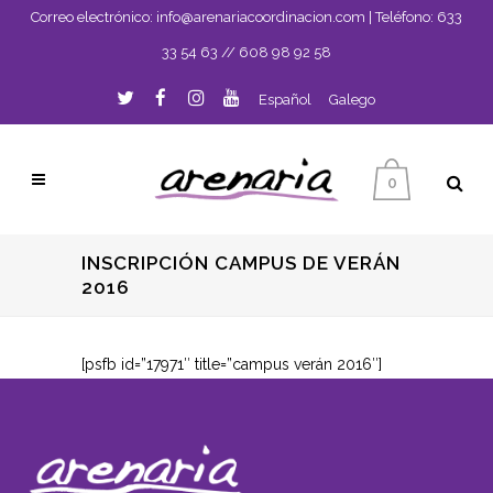
Correo electrónico:
info@arenariacoordinacion.com
| Teléfono:
633
33 54 63
//
608 98 92 58
Español
Galego
0
INSCRIPCIÓN CAMPUS DE VERÁN
2016
[psfb id=”17971″ title=”campus verán 2016″]