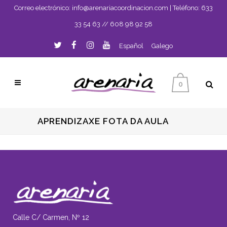
Correo electrónico:
info@arenariacoordinacion.com
| Teléfono:
633
33 54 63
//
608 98 92 58
Español
Galego
0
APRENDIZAXE FOTA DA AULA
Calle C/ Carmen, Nº 12