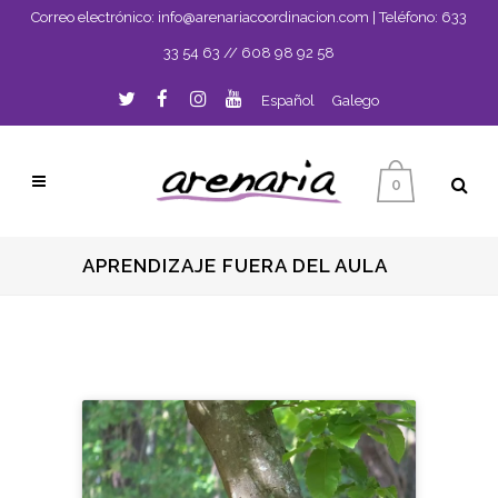
Correo electrónico:
info@arenariacoordinacion.com
| Teléfono:
633
33 54 63
//
608 98 92 58
Español
Galego
0
APRENDIZAJE FUERA DEL AULA