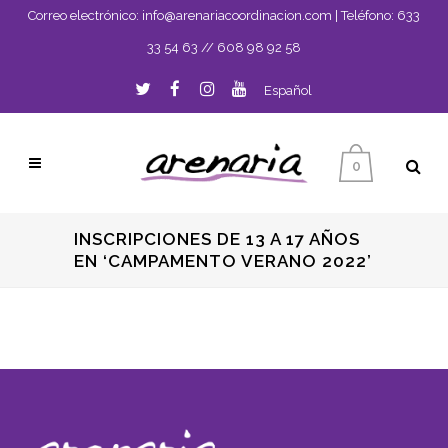
Correo electrónico:
info@arenariacoordinacion.com
| Teléfono:
633
33 54 63
//
608 98 92 58
Español
0
INSCRIPCIONES DE 13 A 17 AÑOS
EN ‘CAMPAMENTO VERANO 2022’