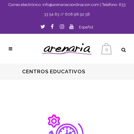
Correo electrónico:
info@arenariacoordinacion.com
| Teléfono:
633
33 54 63
//
608 98 92 58
Español
0
CENTROS EDUCATIVOS